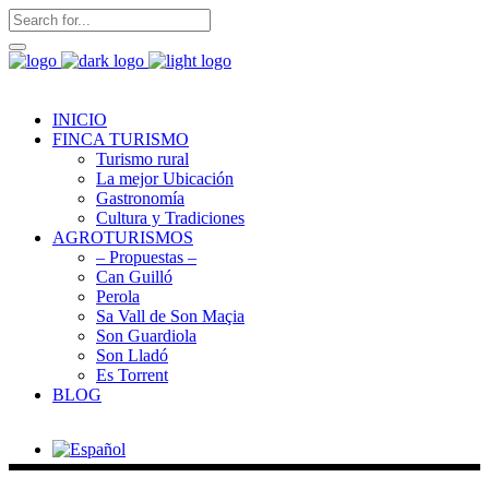
INICIO
FINCA TURISMO
Turismo rural
La mejor Ubicación
Gastronomía
Cultura y Tradiciones
AGROTURISMOS
– Propuestas –
Can Guilló
Perola
Sa Vall de Son Maçia
Son Guardiola
Son Lladó
Es Torrent
BLOG