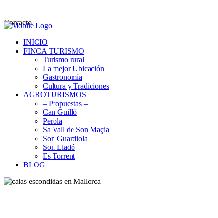
Contacto
INICIO
FINCA TURISMO
Turismo rural
La mejor Ubicación
Gastronomía
Cultura y Tradiciones
AGROTURISMOS
– Propuestas –
Can Guilló
Perola
Sa Vall de Son Maçia
Son Guardiola
Son Lladó
Es Torrent
BLOG