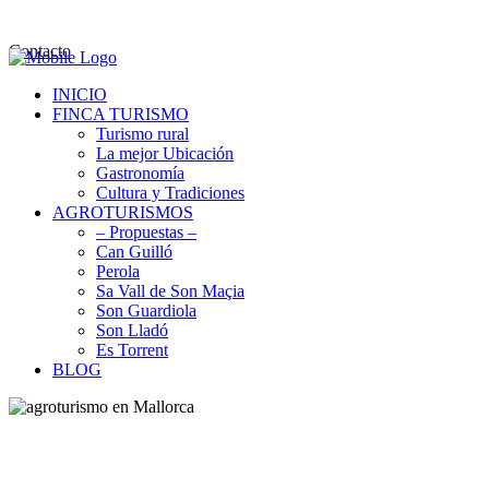
Contacto
INICIO
FINCA TURISMO
Turismo rural
La mejor Ubicación
Gastronomía
Cultura y Tradiciones
AGROTURISMOS
– Propuestas –
Can Guilló
Perola
Sa Vall de Son Maçia
Son Guardiola
Son Lladó
Es Torrent
BLOG