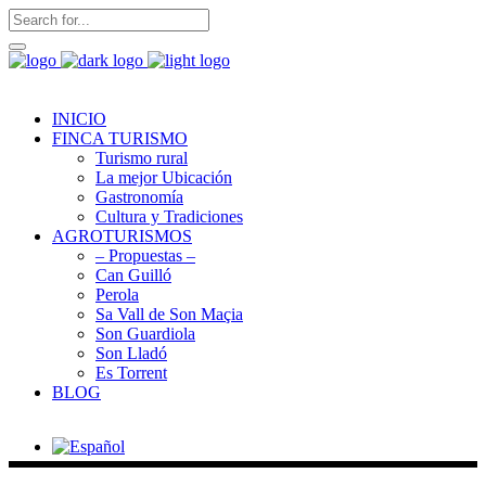
INICIO
FINCA TURISMO
Turismo rural
La mejor Ubicación
Gastronomía
Cultura y Tradiciones
AGROTURISMOS
– Propuestas –
Can Guilló
Perola
Sa Vall de Son Maçia
Son Guardiola
Son Lladó
Es Torrent
BLOG