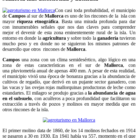
Con casi toda probabilidad, el municipio
de
Campos
al sur de
Mallorca
es uno de los rincones de la isla con
mayor
riqueza etnográfica
. Basta una mirada profunda para dar
con innumerables señales que nos dan claves para comprender
mejor el devenir de esta zona eminentemente rural de la isla. Un
entorno en donde la
agricultura
y sobre todo la
ganadería
tuvieron
mucho peso y en donde no se siguieron los mismos patrones de
desarrollo que otros rincones de
Mallorca
.
Campos
una zona con un clima semidesértico, algo lógico en una
zona de estas características en el sur de
Mallorca
, con
una pluviometría anual de apenas 400 mm. A pesar de esta realidad,
el municipio vivió una época de bonanza gracias a la abundancia de
cultivos de regadío, que derivó en un pujante sector ganadero, con
las vacas y las ovejas rojas mallorquinas productoras de leche como
estandartes. El milagro se produjo gracias a
la abundancia de agua
en el subsuelo
, con acuíferos a poca profundidad que facilitaron su
extracción a través de pozos y molinos en mayor medida que en
otros rincones de la isla.
El primer molino data de 1860, de los 14 molinos fechados en 1914
se pasaron a 30 en 1930. En 1941 había ya 557, momento en el que