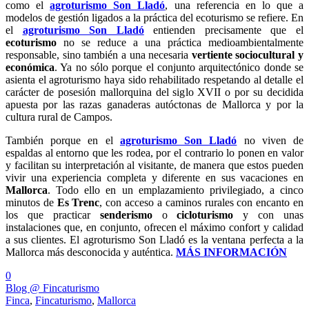
como el
agroturismo Son Lladó
, una referencia en lo que a
modelos de gestión ligados a la práctica del ecoturismo se refiere. En
el
agroturismo Son Lladó
entienden precisamente que el
ecoturismo
no se reduce a una práctica medioambientalmente
responsable, sino también a una necesaria
vertiente sociocultural y
económica
. Ya no sólo porque el conjunto arquitectónico donde se
asienta el agroturismo haya sido rehabilitado respetando al detalle el
carácter de posesión mallorquina del siglo XVII o por su decidida
apuesta por las razas ganaderas autóctonas de Mallorca y por la
cultura rural de Campos.
También porque en el
agroturismo Son Lladó
no viven de
espaldas al entorno que les rodea, por el contrario lo ponen en valor
y facilitan su interpretación al visitante, de manera que estos pueden
vivir una experiencia completa y diferente en sus vacaciones en
Mallorca
. Todo ello en un emplazamiento privilegiado, a cinco
minutos de
Es Trenc
, con acceso a caminos rurales con encanto en
los que practicar
senderismo
o
cicloturismo
y con unas
instalaciones que, en conjunto, ofrecen el máximo confort y calidad
a sus clientes. El agroturismo Son Lladó es la ventana perfecta a la
Mallorca más desconocida y auténtica.
MÁS INFORMACIÓN
0
Blog @ Fincaturismo
Finca
,
Fincaturismo
,
Mallorca