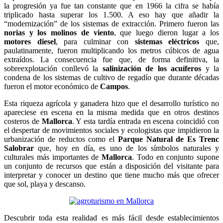
la progresión ya fue tan constante que en 1966 la cifra se había
triplicado hasta superar los 1.500. A eso hay que añadir la
“modernización” de los sistemas de extracción. Primero fueron las
norias y los molinos de viento
, que luego dieron lugar a los
motores diesel
, para culminar con
sistemas eléctricos
que,
paulatinamente, fueron multiplicando los metros cúbicos de agua
extraídos. La consecuencia fue que, de forma definitiva, la
sobreexplotación conllevó la
salinización de los acuíferos
y la
condena de los sistemas de cultivo de regadío que durante décadas
fueron el motor económico de
Campos
.
Esta riqueza agrícola y ganadera hizo que el desarrollo turístico no
apareciese en escena en la misma medida que en otros destinos
costeros de
Mallorca
. Y esta tardía entrada en escena coincidió con
el despertar de movimientos sociales y ecologistas que impidieron la
urbanización de reductos como el
Parque Natural de Es Trenc
Salobrar
que, hoy en día, es uno de los símbolos naturales y
culturales más importantes de
Mallorca
. Todo en conjunto supone
un conjunto de recursos que están a disposición del visitante para
interpretar y conocer un destino que tiene mucho más que ofrecer
que sol, playa y descanso.
Descubrir toda esta realidad es más fácil desde establecimientos