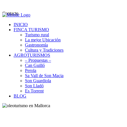
Contacto
INICIO
FINCA TURISMO
Turismo rural
La mejor Ubicación
Gastronomía
Cultura y Tradiciones
AGROTURISMOS
– Propuestas –
Can Guilló
Perola
Sa Vall de Son Maçia
Son Guardiola
Son Lladó
Es Torrent
BLOG