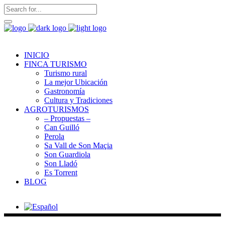
INICIO
FINCA TURISMO
Turismo rural
La mejor Ubicación
Gastronomía
Cultura y Tradiciones
AGROTURISMOS
– Propuestas –
Can Guilló
Perola
Sa Vall de Son Maçia
Son Guardiola
Son Lladó
Es Torrent
BLOG