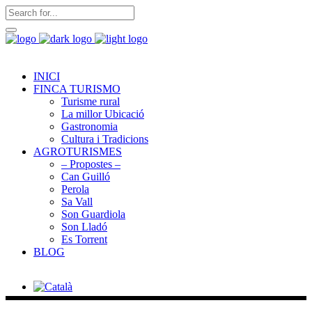
INICI
FINCA TURISMO
Turisme rural
La millor Ubicació
Gastronomia
Cultura i Tradicions
AGROTURISMES
– Propostes –
Can Guilló
Perola
Sa Vall
Son Guardiola
Son Lladó
Es Torrent
BLOG