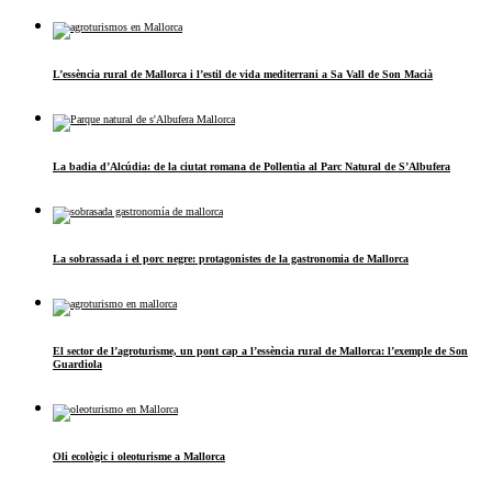
L’essència rural de Mallorca i l’estil de vida mediterrani a Sa Vall de Son Macià
La badia d’Alcúdia: de la ciutat romana de Pollentia al Parc Natural de S’Albufera
La sobrassada i el porc negre: protagonistes de la gastronomia de Mallorca
El sector de l’agroturisme, un pont cap a l’essència rural de Mallorca: l’exemple de Son
Guardiola
Oli ecològic i oleoturisme a Mallorca