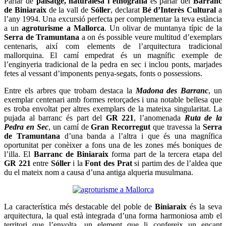
Parlar de
paisatge, naturalesa i etnografia
és parlar del
Barranc
de Biniaraix
de la vall de
Sóller
, declarat
Bé d’Interès Cultural
a
l’any 1994. Una excursió perfecta per complementar la teva estància
a un
agroturisme a Mallorca
. Un olivar de muntanya típic de la
Serra de Tramuntana
a on és possible veure multitud d’exemplars
centenaris, així com elements de l’arquitectura tradicional
mallorquina. El camí empedrat és un magnífic exemple de
l’enginyeria tradicional de la pedra en sec i inclou ponts, marjades
fetes al vessant d’imponents penya-segats, fonts o possessions.
Entre els arbres que trobam destaca la
Madona des Barranc
, un
exemplar centenari amb formes retorçades i una notable bellesa que
es troba envoltat per altres exemplars de la mateixa singularitat. La
pujada al barranc és part del
GR 221
, l’anomenada
Ruta de la
Pedra en Sec
, un camí de
Gran Recorregut
que travessa la
Serra
de Tramuntana
d’una banda a l’altra i que és una magnífica
oportunitat per conèixer a fons una de les zones més boniques de
l’illa. El
Barranc de Biniaraix
forma part de la tercera etapa del
GR 221
entre
Sóller
i la
Font des Prat
si partim des de l’aldea que
du el mateix nom a causa d’una antiga alqueria musulmana.
La característica més destacable del poble de
Biniaraix
és la seva
arquitectura, la qual està integrada d’una forma harmoniosa amb el
territori que l’envolta, un element que li confereix un encant