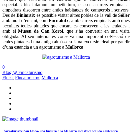
especial. Ubicat damunt un petit turó, els seus carrers empinats i
empedrats discorren entre antics habitatges de camperols i senyors.
Des de
Biniaraix
és possible visitar altres pobles de la vall de
Sóller
amb molt d’encant, com
Fornalutx
, amb carrers empinats amb unes
peculiars teules pintades que encara es conserven a les teulades i
amb el
Museu de Can Xoroi
, que s’ha convertir en una visita
obligada. Al seu interior es conserva una important col·lecció de
teules pintades i una antiga almàssera. Una excursió ideal per gaudir
d’una estància a un agroturisme a
Mallorca
.
0
Blog @ Fincaturismo
Finca
,
Fincaturismo
,
Mallorca
L’agroturisme Son Lladó, una finestra a la Mallorca més desconeguda i autèntica