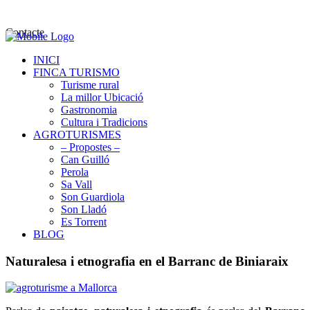
Contacte
INICI
FINCA TURISMO
Turisme rural
La millor Ubicació
Gastronomia
Cultura i Tradicions
AGROTURISMES
– Propostes –
Can Guilló
Perola
Sa Vall
Son Guardiola
Son Lladó
Es Torrent
BLOG
Naturalesa i etnografia en el Barranc de Biniaraix