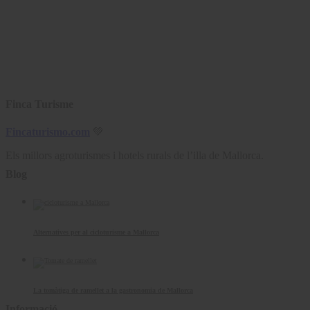
Finca Turisme
Fincaturismo.com
💚
Els millors agroturismes i hotels rurals de l’illa de Mallorca.
Blog
Alternatives per al cicloturisme a Mallorca
La tomàtiga de ramellet a la gastronomia de Mallorca
Informació