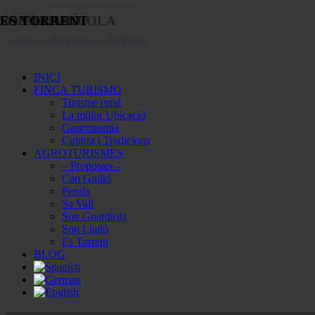
CAN GUILLÓ
PEROLA
SA VALL
SON GUARDIOLA
SON LLADÓ
ES TORRENT
INICI
FINCA TURISMO
Turisme rural
La millor Ubicació
Gastronomia
Cultura i Tradicions
AGROTURISMES
– Propostes –
Can Guilló
Perola
Sa Vall
Son Guardiola
Son Lladó
Es Torrent
BLOG