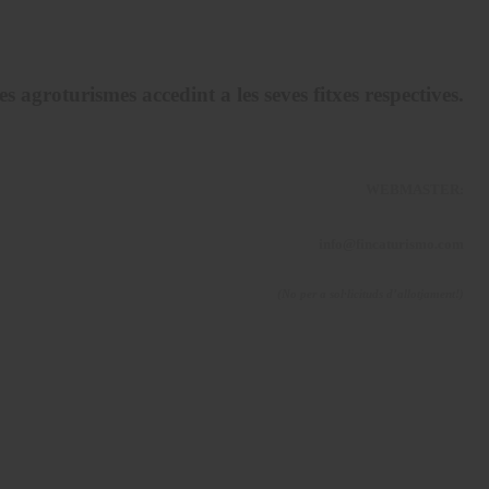
 agroturismes accedint a les seves fitxes respectives.
WEBMASTER:
info@fincaturismo.com
(No per a sol·licituds d’allotjament!)