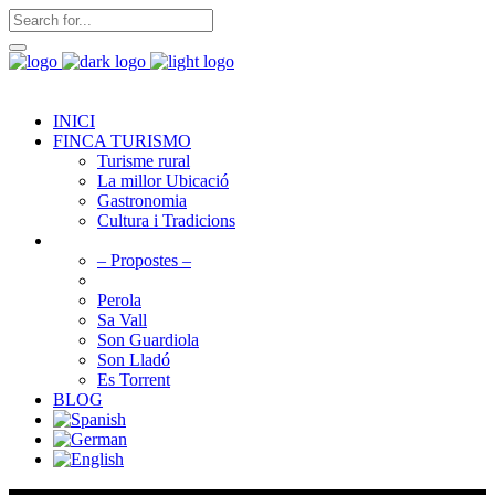
INICI
FINCA TURISMO
Turisme rural
La millor Ubicació
Gastronomia
Cultura i Tradicions
AGROTURISMES
– Propostes –
Can Guilló
Perola
Sa Vall
Son Guardiola
Son Lladó
Es Torrent
BLOG