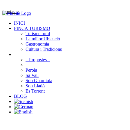
Contacte
INICI
FINCA TURISMO
Turisme rural
La millor Ubicació
Gastronomia
Cultura i Tradicions
AGROTURISMES
– Propostes –
Can Guilló
Perola
Sa Vall
Son Guardiola
Son Lladó
Es Torrent
BLOG