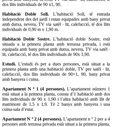
dos llits individuals de 90 x1, 90.
Habitació Doble Soll.
L’habitació Soll, té entrada
independent des del jardí i estan equipades amb bany privat
amb dutxa, nevera, TV via satèl · lit, calefacció, té dos llits
individuals de 0,90 m x 1,90 m.
Habitació Doble Sostre.
L’habitació doble Sostre, està
situada a la primera planta amb terrassa privada, i està
equipada amb bany privat amb dutxa, nevera, TV via satèl ·
lit, calefacció, té dos llits individuals de 90x 1,90.
Estudi.
L’estudi és per a dues persones, està situat a la
primera planta amb una habitació doble, TV per satèl · lit,
calefacció, dos llits individuals de 90×1, 90, bany privat
amb banyera i cuina.
Apartament N º 1 (4 persones).
L’apartament número 1
està situat a la primera planta, consta d’1 habitació amb dos
llits individuals de 90 x 1,90 i l’altra habitació amb llit de
matrimoni de 1,5 x 1,9. Té 2 banys amb banyera i una
cuina-sala d’estar.
Apartament N º 2 (4 persones).
L’apartament n º 2 per a 4
persones amb terrassa privada està situat a la primera planta,