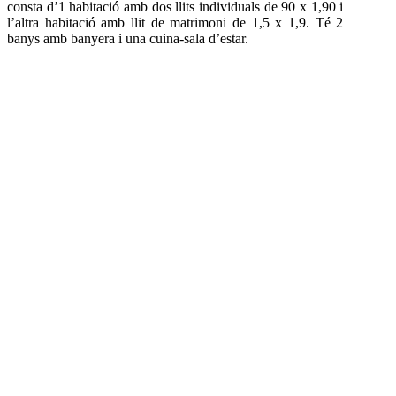
consta d’1 habitació amb dos llits individuals de 90 x 1,90 i
l’altra habitació amb llit de matrimoni de 1,5 x 1,9. Té 2
banys amb banyera i una cuina-sala d’estar.
100
%
CAN GUILLO @ FincaTurismo.com