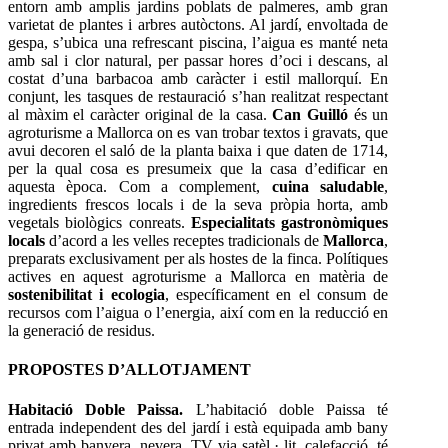
entorn amb amplis jardins poblats de palmeres, amb gran
varietat de plantes i arbres autòctons. Al jardí, envoltada de
gespa, s’ubica una refrescant piscina, l’aigua es manté neta
amb sal i clor natural, per passar hores d’oci i descans, al
costat d’una barbacoa amb caràcter i estil mallorquí. En
conjunt, les tasques de restauració s’han realitzat respectant
al màxim el caràcter original de la casa.
Can Guilló
és un
agroturisme a Mallorca on es van trobar textos i gravats, que
avui decoren el saló de la planta baixa i que daten de 1714,
per la qual cosa es presumeix que la casa d’edificar en
aquesta època. Com a complement,
cuina saludable
,
ingredients frescos locals i de la seva pròpia horta, amb
vegetals biològics conreats.
Especialitats gastronòmiques
locals
d’acord a les velles receptes tradicionals de
Mallorca
,
preparats exclusivament per als hostes de la finca. Polítiques
actives en aquest agroturisme a Mallorca en matèria de
sostenibilitat i ecologia
, específicament en el consum de
recursos com l’aigua o l’energia, així com en la reducció en
la generació de residus.
PROPOSTES D’ALLOTJAMENT
Habitació Doble Paissa.
L’habitació doble Paissa té
entrada independent des del jardí i està equipada amb bany
privat amb banyera, nevera, TV via satèl · lit, calefacció, té