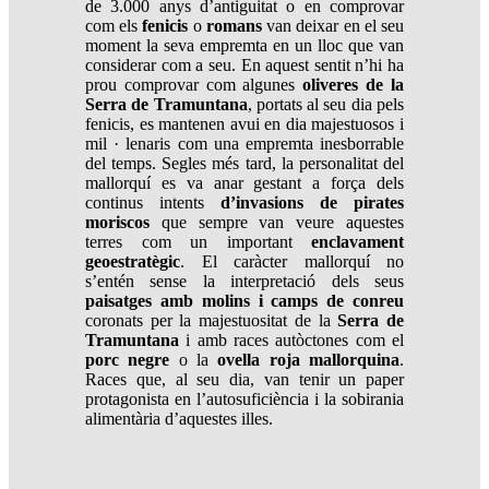
de 3.000 anys d’antiguitat o en comprovar
com els
fenicis
o
romans
van deixar en el seu
moment la seva empremta en un lloc que van
considerar com a seu. En aquest sentit n’hi ha
prou comprovar com algunes
oliveres de la
Serra de Tramuntana
, portats al seu dia pels
fenicis, es mantenen avui en dia majestuosos i
mil · lenaris com una empremta inesborrable
del temps. Segles més tard, la personalitat del
mallorquí es va anar gestant a força dels
continus intents
d’invasions de pirates
moriscos
que sempre van veure aquestes
terres com un important
enclavament
geoestratègic
. El caràcter mallorquí no
s’entén sense la interpretació dels seus
paisatges amb molins i camps de conreu
coronats per la majestuositat de la
Serra de
Tramuntana
i amb races autòctones com el
porc negre
o la
ovella roja mallorquina
.
Races que, al seu dia, van tenir un paper
protagonista en l’autosuficiència i la sobirania
alimentària d’aquestes illes.