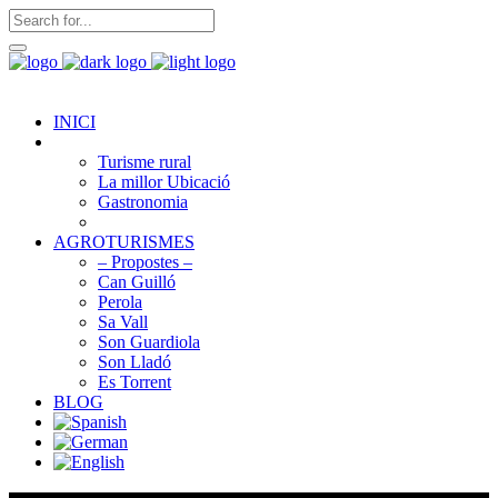
INICI
FINCA TURISMO
Turisme rural
La millor Ubicació
Gastronomia
Cultura i Tradicions
AGROTURISMES
– Propostes –
Can Guilló
Perola
Sa Vall
Son Guardiola
Son Lladó
Es Torrent
BLOG