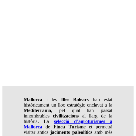
Mallorca
i les
Illes Balears
han estat
històricament un lloc estratègic enclavat a la
Mediterrània
, pel qual han passat
innombrables
civilitzacions
al llarg de la
història. La
selecció d’agroturismes a
Mallorca
de
Finca Turisme
et permetrà
visitar antics
jaciments paleolítics
amb més