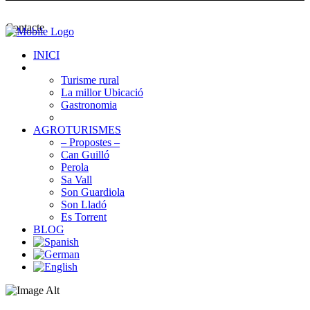
Contacte
INICI
FINCA TURISMO
Turisme rural
La millor Ubicació
Gastronomia
Cultura i Tradicions
AGROTURISMES
– Propostes –
Can Guilló
Perola
Sa Vall
Son Guardiola
Son Lladó
Es Torrent
BLOG